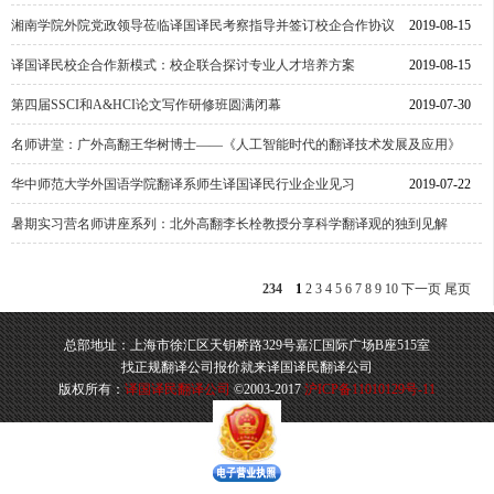
湘南学院外院党政领导莅临译国译民考察指导并签订校企合作协议
2019-08-15
译国译民校企合作新模式：校企联合探讨专业人才培养方案
2019-08-15
第四届SSCI和A&HCI论文写作研修班圆满闭幕
2019-07-30
名师讲堂：广外高翻王华树博士——《人工智能时代的翻译技术发展及应用》
华中师范大学外国语学院翻译系师生译国译民行业企业见习
2019-07-22
2019-07-22
暑期实习营名师讲座系列：北外高翻李长栓教授分享科学翻译观的独到见解
2019-07-02
234
1
2
3
4
5
6
7
8
9
10
下一页
尾页
总部地址：上海市徐汇区天钥桥路329号嘉汇国际广场B座515室
找正规翻译公司报价就来译国译民翻译公司
版权所有：
译国译民翻译公司
©2003-2017
沪ICP备11010129号-11