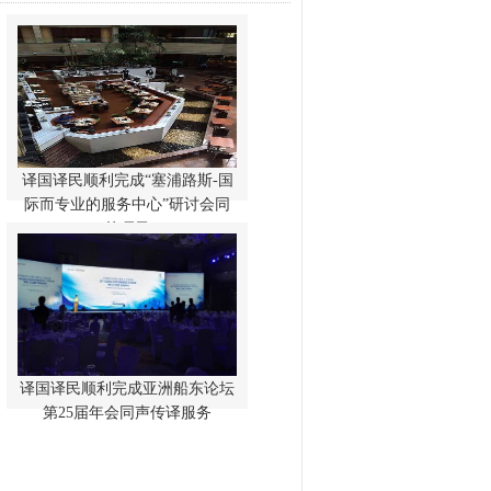
译国译民顺利完成“塞浦路斯-国
2015年5月26日（星期二）“塞浦路
斯-国际而专业的服务中心”研讨会
际而专业的服务中心”研讨会同
顺利在上海希尔顿举行。我们译国
传项目
译民作为这次研讨会的翻译单位，
也圆满完成同传项目。
译国译民顺利完成亚洲船东论坛
由中国船东协会主办、中国远洋海
运集团承办的亚洲船东论坛第25届
第25届年会同声传译服务
年会在上海举行。上海译国译民翻
译服务有限公司为其提供全程的同
声传译及高端设备服务，包括5月