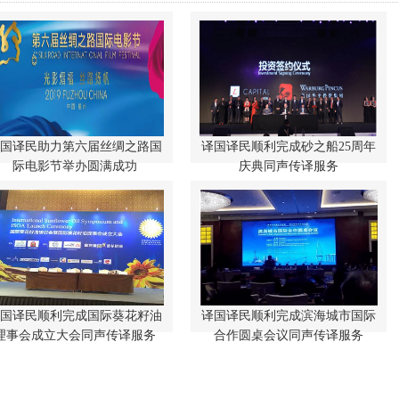
国译民助力第六届丝绸之路国
0月15日至20日，由国家电影局指
译国译民顺利完成砂之船25周年
会议中，上海译国译民翻译公司为
导，福建省人民政府、陕西省人民
际电影节举办圆满成功
其提供高端同声传译服务及大会同
庆典同声传译服务
政府共同主办的第六届丝绸之路国
传设备。国内最大的创新型奥特莱
际电影节在海上丝绸之路的重要起
斯开发以及运营商——砂之船集团
点——福建省福州市成功举办。其
项目推介及签约仪式在上海香格里
中，译国译民公司为本届国际电影
拉酒店隆重举行，同时，又是砂之
节提供全程为期6天的专业口译以
船成立25周年的日子。
及笔译服务，协助主办方完成包括
口译服务在内的各项管理工作，译
国译民顺利完成国际葵花籽油
国际葵花籽油研讨会在上海喜来登
译国译民顺利完成滨海城市国际
译国译民翻译公司顺利完成滨海城
员的专业度和职业精神获得了客户
酒店举行，同时宣布国际葵花籽油
理事会成立大会同声传译服务
市国际合作圆桌会议同声传译服
合作圆桌会议同声传译服务
的高度认可和赞许。
理事会在上海成立。会议中，译国
务。会议中，上海译国译民翻译公
译民翻译公司为其提供高端同声传
司为其提供高端同声传译服务及大
译服务及大会同传设备。该理事会
会同传设备。本次会议由嘉兴市政